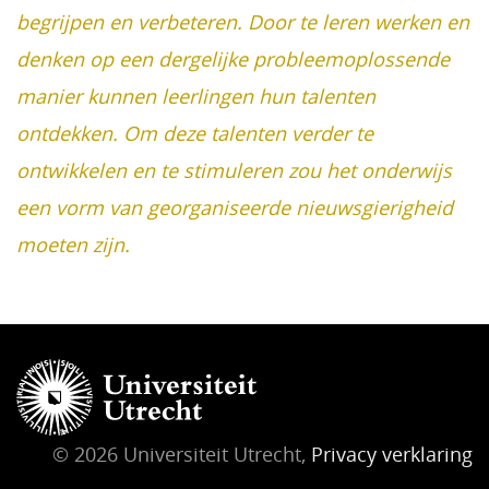
begrijpen en verbeteren. Door te leren werken en
denken op een dergelijke probleemoplossende
manier kunnen leerlingen hun talenten
ontdekken. Om deze talenten verder te
ontwikkelen en te stimuleren zou het onderwijs
een vorm van georganiseerde nieuwsgierigheid
moeten zijn.
© 2026 Universiteit Utrecht,
Privacy verklaring