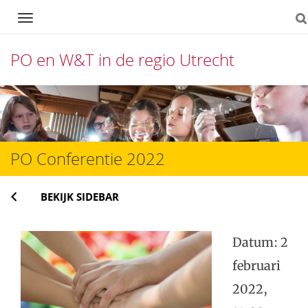
Navigation
PO en W&T in de regio Utrecht
Direct
naar
het
PO Conferentie 2022
inhoud
BEKIJK SIDEBAR
Datum: 2
februari
2022,