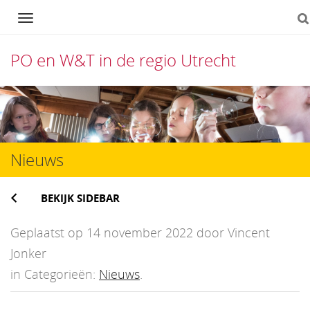
Navigation
PO en W&T in de regio Utrecht
Direct
naar
het
Nieuws
inhoud
BEKIJK SIDEBAR
Geplaatst op 14 november 2022 door Vincent
Jonker
in Categorieën:
Nieuws
.