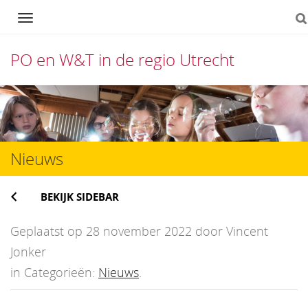
Navigation
PO en W&T in de regio Utrecht
Direct
naar
het
Nieuws
inhoud
BEKIJK SIDEBAR
Geplaatst op 28 november 2022 door Vincent
Jonker
in Categorieën:
Nieuws
.